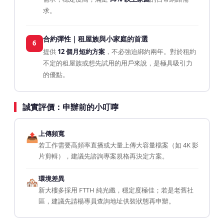
求。
合約彈性｜租屋族與小家庭的首選
6
提供
12 個月短約方案
，不必強迫綁約兩年。對於租約
不定的租屋族或想先試用的用戶來說，是極具吸引力
的優點。
誠實評價：申辦前的小叮嚀
上傳頻寬
📤
若工作需要高頻率直播或大量上傳大容量檔案（如 4K 影
片剪輯），建議先諮詢專案規格再決定方案。
環境差異
🏘️
新大樓多採用 FTTH 純光纖，穩定度極佳；若是老舊社
區，建議先請楊專員查詢地址供裝狀態再申辦。