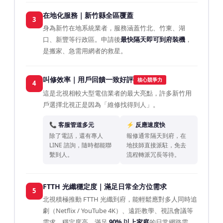
在地化服務｜新竹縣全區覆蓋
3
身為新竹在地系統業者，服務涵蓋竹北、竹東、湖
口、新豐等行政區。申請後
最快隔天即可到府裝機
，
是搬家、急需用網者的救星。
叫修效率｜用戶回饋一致好評
核心競爭力
4
這是北視相較大型電信業者的最大亮點，許多新竹用
戶選擇北視正是因為「維修找得到人」。
📞 客服管道多元
⚡ 反應速度快
除了電話，還有專人
報修通常隔天到府，在
LINE 諮詢，隨時都能聯
地技師直接派駐，免去
繫到人。
流程轉派冗長等待。
FTTH 光纖穩定度｜滿足日常全方位需求
5
北視積極推動 FTTH 光纖到府，能輕鬆應對多人同時追
劇（Netflix / YouTube 4K）、遠距教學、視訊會議等
需求，穩定度高，滿足
90% 以上家庭
的日常網路需