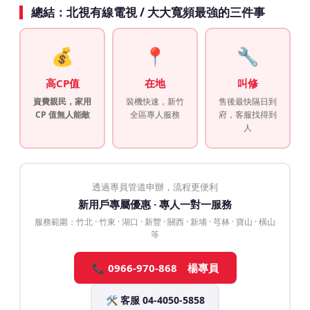
總結：北視有線電視 / 大大寬頻最強的三件事
💰
📍
🔧
高CP值
在地
叫修
資費親民，家用
裝機快速，新竹
售後最快隔日到
CP 值無人能敵
全區專人服務
府，客服找得到
人
透過專員管道申辦，流程更便利
新用戶專屬優惠 · 專人一對一服務
服務範圍：竹北 · 竹東 · 湖口 · 新豐 · 關西 · 新埔 · 芎林 · 寶山 · 橫山
等
📞 0966-970-868 楊專員
🛠️ 客服 04-4050-5858