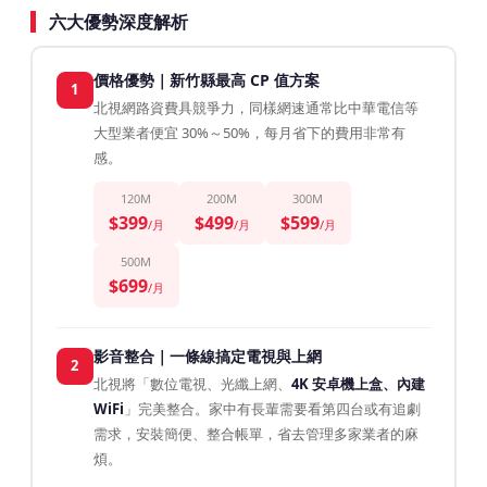
六大優勢深度解析
價格優勢｜新竹縣最高 CP 值方案
1
北視網路資費具競爭力，同樣網速通常比中華電信等
大型業者便宜 30%～50%，每月省下的費用非常有
感。
120M
200M
300M
$399
$499
$599
/月
/月
/月
500M
$699
/月
影音整合｜一條線搞定電視與上網
2
北視將「數位電視、光纖上網、
4K 安卓機上盒、內建
WiFi
」完美整合。家中有長輩需要看第四台或有追劇
需求，安裝簡便、整合帳單，省去管理多家業者的麻
煩。