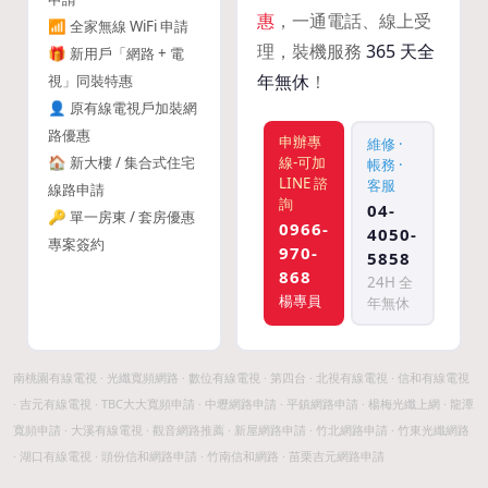
惠
，一通電話、線上受
📶 全家無線 WiFi 申請
理，裝機服務
365 天全
🎁 新用戶「網路 + 電
年無休
！
視」同裝特惠
👤 原有線電視戶加裝網
路優惠
申辦專
維修 ·
🏠 新大樓 / 集合式住宅
線-可加
帳務 ·
LINE 諮
客服
線路申請
詢
04-
🔑 單一房東 / 套房優惠
0966-
4050-
專案簽約
970-
5858
868
24H 全
楊專員
年無休
南桃園有線電視 · 光纖寬頻網路 · 數位有線電視 · 第四台 · 北視有線電視 · 信和有線電視
· 吉元有線電視 · TBC大大寬頻申請 · 中壢網路申請 · 平鎮網路申請 · 楊梅光纖上網 · 龍潭
寬頻申請 · 大溪有線電視 · 觀音網路推薦 · 新屋網路申請 · 竹北網路申請 · 竹東光纖網路
· 湖口有線電視 · 頭份信和網路申請 · 竹南信和網路 · 苗栗吉元網路申請