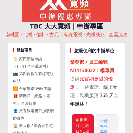
TBC 大大寬頻｜申辦專區
南桃園 · 北視 · 信和 · 吉元｜有線電視 · 光纖網路 · 全區服務
服務項目
您最便利的申辦單位
🔆 家用網路申請
業務部 / 員工編號
（FTTH 全光纖裝機）
NT1130022：楊專員
📺 第四台數位有線電視
提供
比官網更甜的優
申請
惠
，一通電話、線上受
📶 全家無線 WiFi 申請
理，裝機服務
365 天全
🎁 新用戶「網路 + 電
年無休
！
視」同裝特惠
👤 原有線電視戶加裝網
路優惠
申辦專
維修 ·
🏠 新大樓 / 集合式住宅
線-可加
帳務 ·
LINE 諮
客服