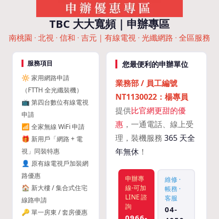
TBC 大大寬頻｜申辦專區
南桃園 · 北視 · 信和 · 吉元｜有線電視 · 光纖網路 · 全區服務
服務項目
您最便利的申辦單位
🔆 家用網路申請
業務部 / 員工編號
（FTTH 全光纖裝機）
NT1130022：楊專員
📺 第四台數位有線電視
提供
比官網更甜的優
申請
惠
，一通電話、線上受
📶 全家無線 WiFi 申請
理，裝機服務
365 天全
🎁 新用戶「網路 + 電
年無休
！
視」同裝特惠
👤 原有線電視戶加裝網
路優惠
申辦專
維修 ·
🏠 新大樓 / 集合式住宅
線-可加
帳務 ·
LINE 諮
客服
線路申請
詢
04-
🔑 單一房東 / 套房優惠
0966-